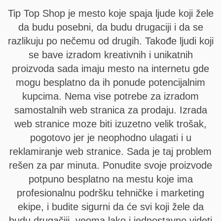
Tip Top Shop je mesto koje spaja ljude koji žele
da budu posebni, da budu drugaciji i da se
razlikuju po nečemu od drugih. Takođe ljudi koji
se bave izradom kreativnih i unikatnih
proizvoda sada imaju mesto na internetu gde
mogu besplatno da ih ponude potencijalnim
kupcima. Nema vise potrebe za izradom
samostalnih web stranica za prodaju. Izrada
web stranice moze biti izuzetno velik trošak,
pogotovo jer je neophodno ulagati i u
reklamiranje web stranice. Sada je taj problem
rešen za par minuta. Ponudite svoje proizvode
potpuno besplatno na mestu koje ima
profesionalnu podršku tehničke i marketing
ekipe, i budite sigurni da će svi koji žele da
budu drugačiji, veoma lako i jednostavno videti