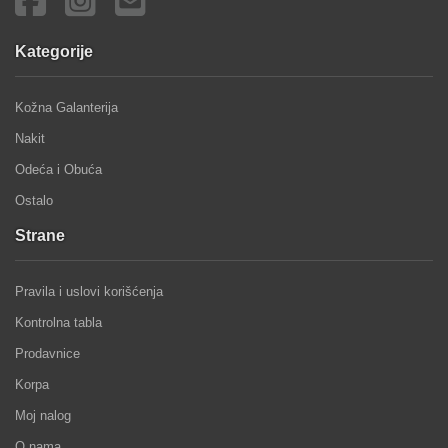
Kategorije
Kožna Galanterija
Nakit
Odeća i Obuća
Ostalo
Strane
Pravila i uslovi korišćenja
Kontrolna tabla
Prodavnice
Korpa
Moj nalog
O nama