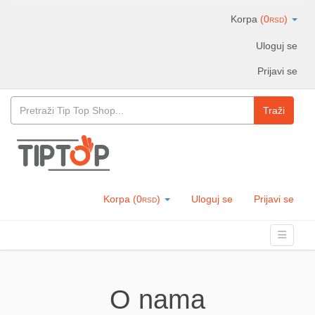
Korpa
(
0
)
RSD
Uloguj se
Prijavi se
Traži
Korpa
(
0
)
Uloguj se
Prijavi se
RSD
Skip to content
Toggle n
Menu
O nama