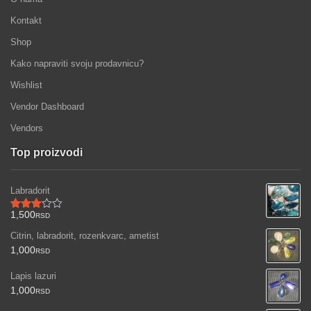
Kontakt
Shop
Kako napraviti svoju prodavnicu?
Wishlist
Vendor Dashboard
Vendors
Top proizvodi
Labradorit
1,500
RSD
Ocenjeno
sa
Citrin, labradorit, rozenkvarc, ametist
3.00
od 5
1,000
RSD
Lapis lazuri
1,000
RSD