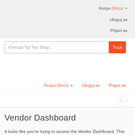
Korpa
(
0
)
RSD
Uloguj se
Prijavi se
Traži
Korpa
(
0
)
Uloguj se
Prijavi se
RSD
Skip to content
Toggle 
Menu
Vendor Dashboard
It looks like you're trying to access the Vendor Dashboard. This