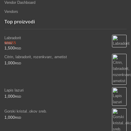
Vendor Dashboard
Vendors
Top proizvodi
Labradorit
1,500
Ocenjeno
RSD
sa
3.00
Citrin, labradorit, rozenkvarc, ametist
od 5
1,000
RSD
Lapis lazuri
1,000
RSD
Gorski kristal..okov sreb.
1,000
RSD