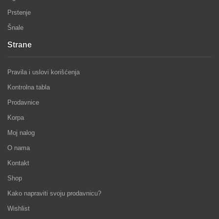
Prstenje
Šnale
Strane
Pravila i uslovi korišćenja
Kontrolna tabla
Prodavnice
Korpa
Moj nalog
O nama
Kontakt
Shop
Kako napraviti svoju prodavnicu?
Wishlist