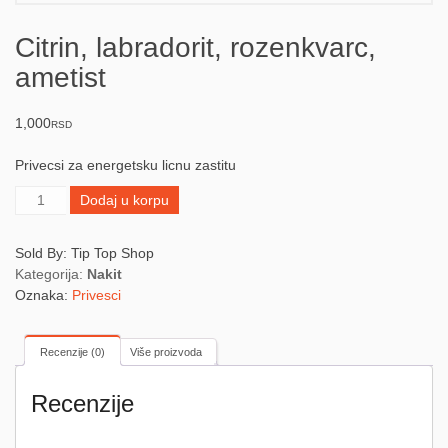
Citrin, labradorit, rozenkvarc,
ametist
1,000
RSD
Privecsi za energetsku licnu zastitu
Citrin,
Dodaj u korpu
labradorit,
rozenkvarc,
Sold By: Tip Top Shop
ametist
Kategorija:
Nakit
količina
Oznaka:
Privesci
Recenzije (0)
Više proizvoda
Recenzije