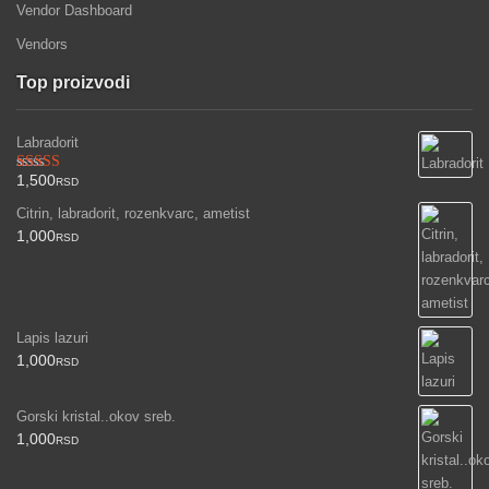
Vendor Dashboard
Vendors
Top proizvodi
Labradorit
1,500
Ocenjeno
RSD
sa
3.00
Citrin, labradorit, rozenkvarc, ametist
od 5
1,000
RSD
Lapis lazuri
1,000
RSD
Gorski kristal..okov sreb.
1,000
RSD