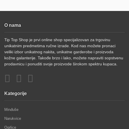
O nama
Tip Top Shop je prvi online shop specijalizovan za trgovinu
unikatnim predmetima ručne izrade. Kod nas možete pronaci
veliki izbor unikatnog nakita, unikatne garderobe i proizvoda
kožne galanterije. Takođe brzo i lako, možete napraviti sopstvenu
prodavnicu i ponuditi svoje proizvode širokom spektru kupaca.
Kategorije
Minđuše
Narukvice
Ogrlice