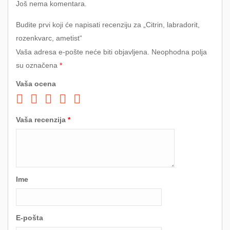
Još nema komentara.
Budite prvi koji će napisati recenziju za „Citrin, labradorit,
rozenkvarc, ametist“
Vaša adresa e-pošte neće biti objavljena.
Neophodna polja
su označena
*
Vaša ocena
Vaša recenzija
*
Ime
E-pošta