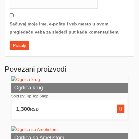
Sačuvaj moje ime, e-poštu i veb mesto u ovom
pregledaču veba za sledeći put kada komentarišem.
Povezani proizvodi
Ogrlica krug
Sold By: Tip Top Shop
1,300
RSD
Ogrlica sa Ametistom