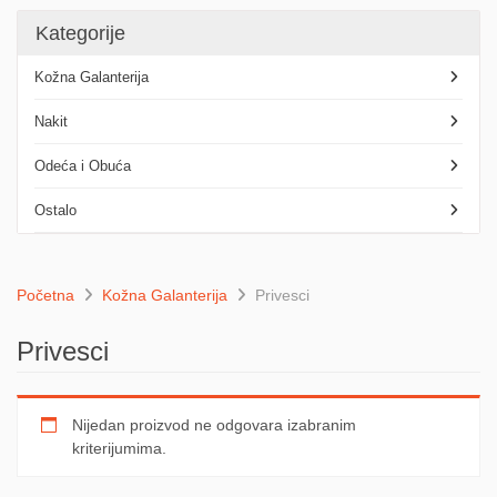
Kategorije
Kožna Galanterija
Nakit
Odeća i Obuća
Ostalo
Početna
Kožna Galanterija
Privesci
Privesci
Nijedan proizvod ne odgovara izabranim
kriterijumima.