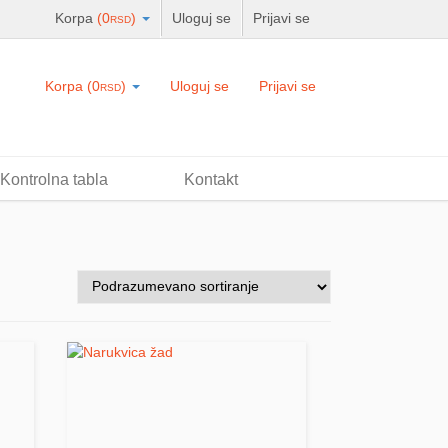
Korpa
(
0
)
Uloguj se
Prijavi se
RSD
Korpa
(
0
)
Uloguj se
Prijavi se
RSD
Kontrolna tabla
Kontakt