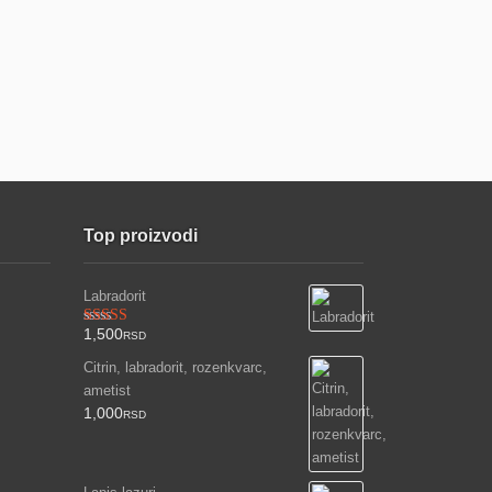
Top proizvodi
Labradorit
1,500
Ocenjeno
RSD
sa
3.00
Citrin, labradorit, rozenkvarc,
od 5
ametist
1,000
RSD