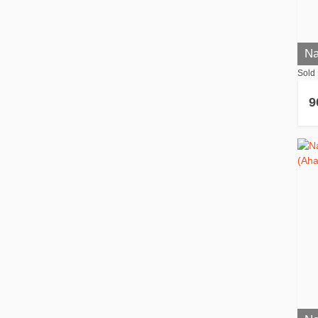
Na
Sold 
9