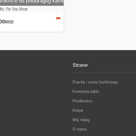
rukvice od poludragog kamenja (Ahat i Malahit)
By: Tip Top Shop
00
RSD
Strane
Pravila i uslovi korišćenja
Kontrolna tabla
Prodavnice
Korpa
Moj nalog
O nama