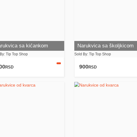
rukvica sa kićankom
Narukvica sa školjkicom
By: Tip Top Shop
Sold By: Tip Top Shop
00
900
RSD
RSD