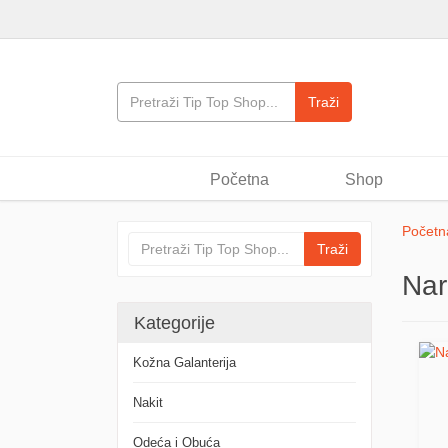
Traži
Skip to content
Početna
Shop
Menu
Početn
Traži
Nar
Kategorije
Kožna Galanterija
Nakit
Odeća i Obuća