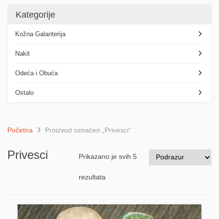
Kategorije
Kožna Galanterija
Nakit
Odeća i Obuća
Ostalo
Početna
Proizvod označen „Privesci“
Privesci
Prikazano je svih 5
rezultata