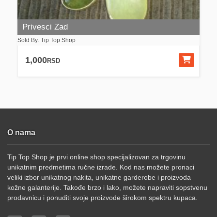
Privesci Zad
Sold By: Tip Top Shop
1,000
RSD
O nama
Tip Top Shop je prvi online shop specijalizovan za trgovinu
unikatnim predmetima ručne izrade. Kod nas možete pronaci
veliki izbor unikatnog nakita, unikatne garderobe i proizvoda
kožne galanterije. Takođe brzo i lako, možete napraviti sopstvenu
prodavnicu i ponuditi svoje proizvode širokom spektru kupaca.