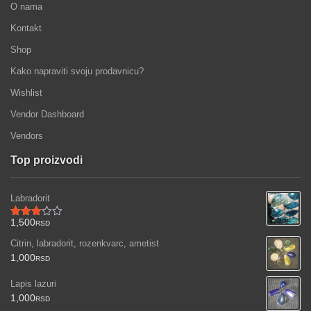
O nama
Kontakt
Shop
Kako napraviti svoju prodavnicu?
Wishlist
Vendor Dashboard
Vendors
Top proizvodi
Labradorit
1,500
RSD
Ocenjeno
sa
Citrin, labradorit, rozenkvarc, ametist
3.00
od 5
1,000
RSD
Lapis lazuri
1,000
RSD