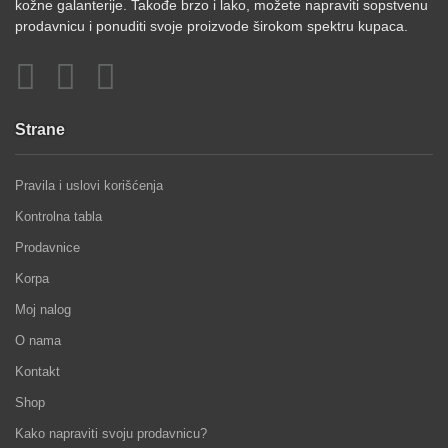
kožne galanterije. Takođe brzo i lako, možete napraviti sopstvenu
prodavnicu i ponuditi svoje proizvode širokom spektru kupaca.
Strane
Pravila i uslovi korišćenja
Kontrolna tabla
Prodavnice
Korpa
Moj nalog
O nama
Kontakt
Shop
Kako napraviti svoju prodavnicu?