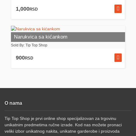
1,000
RSD
Narukvica sa kićankom
Sold By: Tip Top Shop
900
RSD
O nama
Tip Top Shop je prvi online shop specijalizovan za trgovinu
unikatnim predmetima ručne izrade. Kod nas možete pronaci
veliki izbor unikatnog nakita, unikatne garderobe i proizvoda