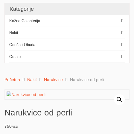
Kategorije
Kožna Galanterija
Nakit
Odeća i Obuća
Ostalo
Početna
Nakit
Narukvice
Narukvice od perli
Narukvice od perli
750
RSD