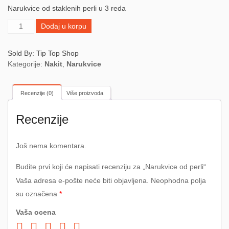
Narukvice od staklenih perli u 3 reda
Narukvice
Dodaj u korpu
od
perli
Sold By: Tip Top Shop
količina
Kategorije:
Nakit
,
Narukvice
Recenzije (0)
Više proizvoda
Recenzije
Još nema komentara.
Budite prvi koji će napisati recenziju za „Narukvice od perli“
Vaša adresa e-pošte neće biti objavljena.
Neophodna polja
su označena
*
Vaša ocena