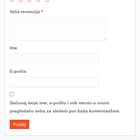
Vaša recenzija
*
Ime
E-pošta
Sačuvaj moje ime, e-poštu i veb mesto u ovom
pregledaču veba za sledeći put kada komentarišem.