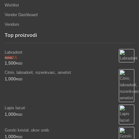
Wishlist
Vendor Dashboard
Vendors
Top proizvodi
Labradorit
1,500
Ocenjeno
RSD
sa
3.00
Citrin, labradorit, rozenkvarc, ametist
od 5
1,000
RSD
Lapis lazuri
1,000
RSD
Gorski kristal..okov sreb.
1,000
RSD