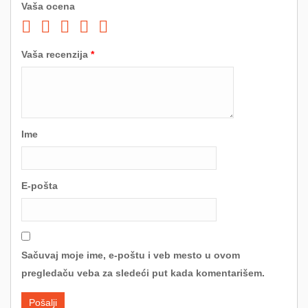
Vaša ocena
Vaša recenzija
*
Ime
E-pošta
Sačuvaj moje ime, e-poštu i veb mesto u ovom
pregledaču veba za sledeći put kada komentarišem.