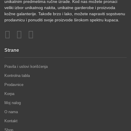
unikatnim predmetima ručne izrade. Kod nas možete pronaci
veliki izbor unikatnog nakita, unikatne garderobe i proizvoda
kožne galanterije. Takođe brzo i lako, možete napraviti sopstvenu
prodavnicu i ponuditi svoje proizvode širokom spektru kupaca.
Strane
Pravila i uslovi korišćenja
Kontrolna tabla
Prodavnice
Korpa
Moj nalog
O nama
Kontakt
Shop