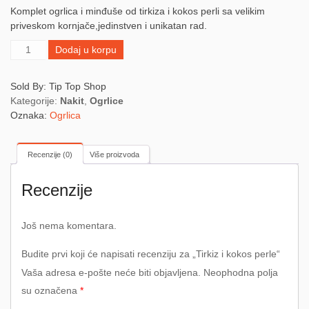
Komplet ogrlica i minđuše od tirkiza i kokos perli sa velikim
priveskom kornjače,jedinstven i unikatan rad.
Tirkiz
Dodaj u korpu
i
kokos
Sold By: Tip Top Shop
perle
Kategorije:
Nakit
,
Ogrlice
količina
Oznaka:
Ogrlica
Recenzije (0)
Više proizvoda
Recenzije
Još nema komentara.
Budite prvi koji će napisati recenziju za „Tirkiz i kokos perle“
Vaša adresa e-pošte neće biti objavljena.
Neophodna polja
su označena
*