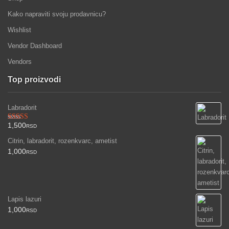
Kako napraviti svoju prodavnicu?
Wishlist
Vendor Dashboard
Vendors
Top proizvodi
Labradorit
1,500
Ocenjeno
RSD
sa
3.00
Citrin, labradorit, rozenkvarc, ametist
od 5
1,000
RSD
Lapis lazuri
1,000
RSD