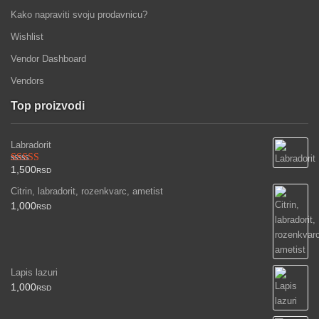
Kako napraviti svoju prodavnicu?
Wishlist
Vendor Dashboard
Vendors
Top proizvodi
Labradorit
1,500
Ocenjeno
RSD
sa
3.00
Citrin, labradorit, rozenkvarc, ametist
od 5
1,000
RSD
Lapis lazuri
1,000
RSD