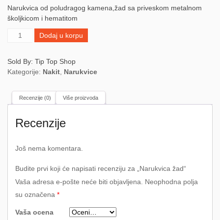
Narukvica od poludragog kamena,žad sa priveskom metalnom
školjkicom i hematitom
Narukvica
Dodaj u korpu
žad
količina
Sold By: Tip Top Shop
Kategorije:
Nakit
,
Narukvice
Recenzije (0)
Više proizvoda
Recenzije
Još nema komentara.
Budite prvi koji će napisati recenziju za „Narukvica žad“
Vaša adresa e-pošte neće biti objavljena.
Neophodna polja
su označena
*
Vaša ocena