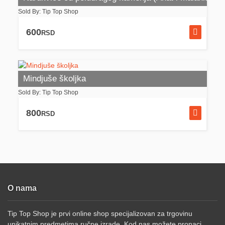
Sold By: Tip Top Shop
600
RSD
Mindjuše školjka
Sold By: Tip Top Shop
800
RSD
O nama
Tip Top Shop je prvi online shop specijalizovan za trgovinu
unikatnim predmetima ručne izrade. Kod nas možete pronaci