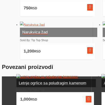
750
RSD
Narukvica žad
Sold By: Tip Top Shop
S
1,200
RSD
Povezani proizvodi
Letnje ogrlice sa poludragim kamenom
Sold By: Tip Top Shop
So
1,000
RSD