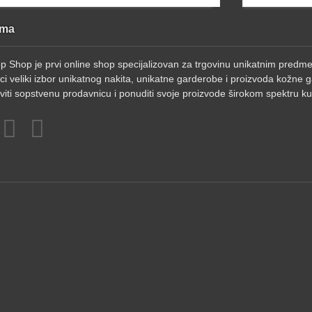
ama
op Shop je prvi online shop specijalizovan za trgovinu unikatnim pred
ci veliki izbor unikatnog nakita, unikatne garderobe i proizvoda kožne g
viti sopstvenu prodavnicu i ponuditi svoje proizvode širokom spektru k