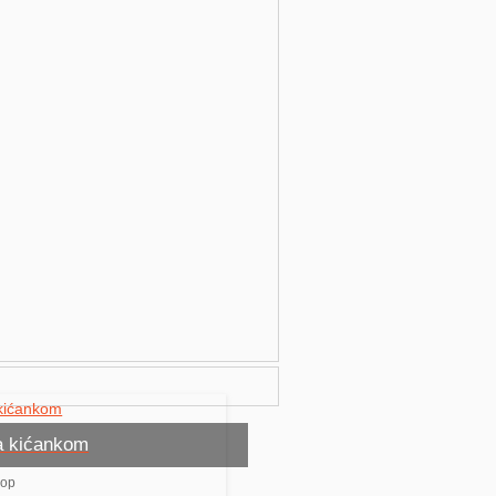
a kićankom
hop