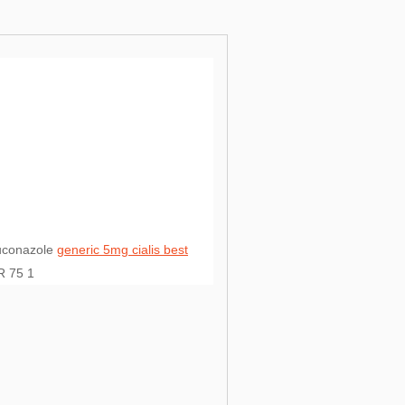
luconazole
generic 5mg cialis best
R 75 1