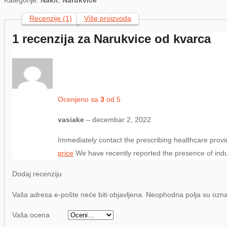
Kategorije:
Nakit
,
Narukvice
Recenzije (1)
Više proizvoda
1 recenzija za
Narukvice od kvarca
Ocenjeno sa
3
od 5
vasiake
–
decembar 2, 2022
Immediately contact the prescribing healthcare provi
price
We have recently reported the presence of induc
Dodaj recenziju
Vaša adresa e-pošte neće biti objavljena.
Neophodna polja su oz
Vaša ocena