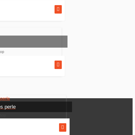
hop
os perle
Shop