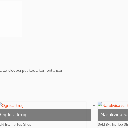
a za sledeći put kada komentarišem.
Ogrlica krug
Narukvica s
old By: Tip Top Shop
Sold By: Tip Top S