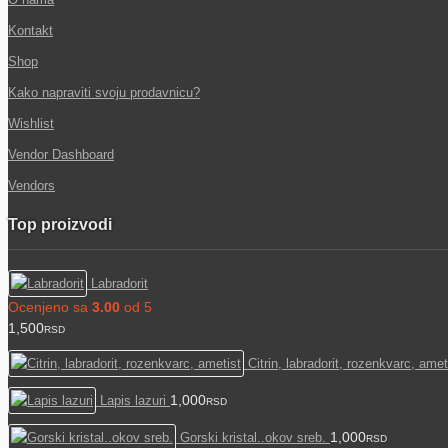
Kontakt
Shop
Kako napraviti svoju prodavnicu?
Wishlist
Vendor Dashboard
Vendors
Top proizvodi
Labradorit
Ocenjeno sa
3.00
od 5
1,500
RSD
Citrin, labradorit, rozenkvarc, amet
1,000
Lapis lazuri
RSD
1,000
Gorski kristal..okov sreb.
RSD