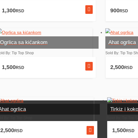
1,300
900
RSD
RSD
Ogrlica sa kićankom
Ahat ogrlica
old By: Tip Top Shop
Sold By: Tip Top S
1,500
2,500
RSD
RSD
Ahat ogrlica
Tirkiz i kok
ld By: Tip Top Shop
Sold By: Tip Top 
2,500
1,500
RSD
RSD