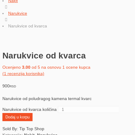
Nakit
Narukvice
Narukvice od kvarca
Narukvice od kvarca
Ocenjeno
3.00
od 5 na osnovu
1
ocene kupca
(
1
recenzija korisnika)
900
RSD
Narukvice od poludragog kamena termal kvarc
Narukvice od kvarca količina
Dodaj u korpu
Sold By: Tip Top Shop