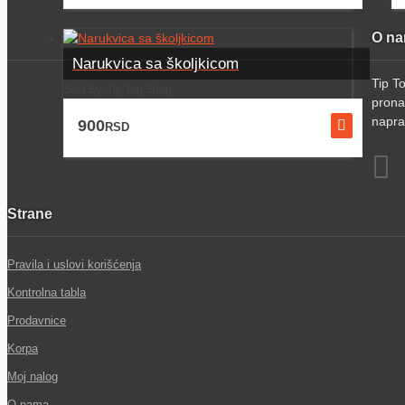
O n
Narukvica sa školjkicom
Tip T
Sold By: Tip Top Shop
prona
napra
900
RSD
Strane
Pravila i uslovi korišćenja
Kontrolna tabla
Prodavnice
Korpa
Moj nalog
O nama